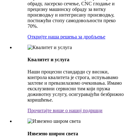
обраду, ласерско сечење, CNC глодање и
прецизну машинску обраду за витку
производњу и интегрисану производњу,
постижући стопу самодовољности преко
70%.
Откријте наша решења за дробљење
Квалитет и услуга
Наши процесни стандарди су високи,
контрола квалитета је строга, испуњавамо
захтеве и превазилазимо очекивања. Имамо
ексклузивни сервисни тим који пружа
доживотну услугу, осигуравајући безбрижно
коришћење.
Прочитајте више о нашој подршци
Извезено широм света