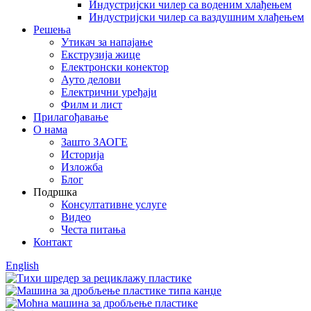
Индустријски чилер са воденим хлађењем
Индустријски чилер са ваздушним хлађењем
Решења
Утикач за напајање
Екструзија жице
Електронски конектор
Ауто делови
Електрични уређаји
Филм и лист
Прилагођавање
О нама
Зашто ЗАОГЕ
Историја
Изложба
Блог
Подршка
Консултативне услуге
Видео
Честа питања
Контакт
English