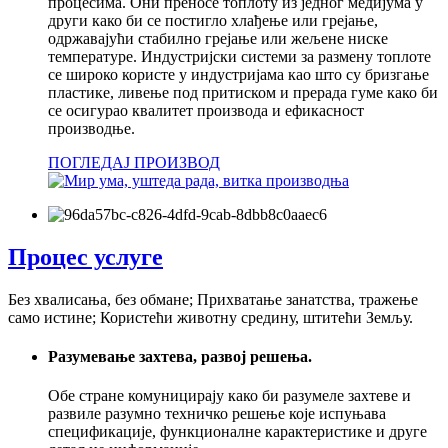
процесима. Они преносе топлоту из једног медијума у ​​
други како би се постигло хлађење или грејање,
одржавајући стабилно грејање или жељене ниске
температуре. Индустријски системи за размену топлоте
се широко користе у индустријама као што су бризгање
пластике, ливење под притиском и прерада гуме како би
се осигурао квалитет производа и ефикасност
производње.
ПОГЛЕДАЈ ПРОИЗВОД
Процес услуге
Без хвалисања, без обмане; Прихватање занатства, тражење
само истине; Користећи животну средину, штитећи Земљу.
Разумевање захтева, развој решења.
Обе стране комуницирају како би разумеле захтеве и
развиле разумно техничко решење које испуњава
спецификације, функционалне карактеристике и друге