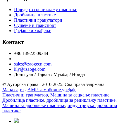
Шредер за рециклажу пластике
Дробилица пластике
Пластични гранулатори
Сушење и транспорт
Грејање и хлађење
Контакт
+86 13922509344
sales@zaogecn.com
lily@izaoge.com
Донггуан / Тајван / Мумбај / Ноида
© Ауторска права - 2010-2025: Сва права задржана.
Мапа сајта
-
AMP за мобилне уређаје
Пластични гранулатор
,
Машина за сецкање пластике
,
Дробилица пластике
,
дробилица за рециклажу пластике
,
Машина за дробљење пластике
,
индустријска дробилица
пластике
,