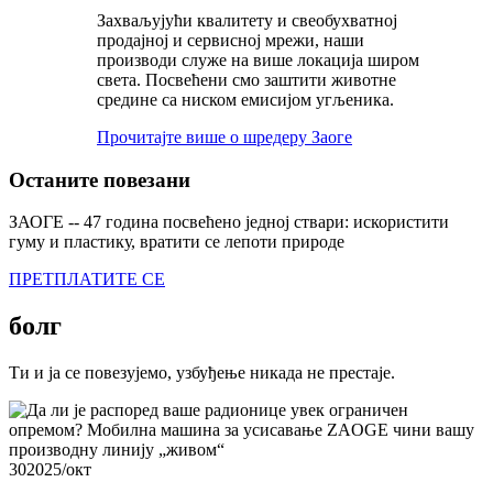
Захваљујући квалитету и свеобухватној
продајној и сервисној мрежи, наши
производи служе на више локација широм
света. Посвећени смо заштити животне
средине са ниском емисијом угљеника.
Прочитајте више о шредеру Заоге
Останите повезани
ЗАОГЕ -- 47 година посвећено једној ствари: искористити
гуму и пластику, вратити се лепоти природе
ПРЕТПЛАТИТЕ СЕ
болг
Ти и ја се повезујемо, узбуђење никада не престаје.
30
2025/окт