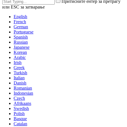
Притисните ентер за претрагу
или ESC за затварање
English
French
German
Portuguese
Spanish
Russian
Japanese
Korean
Arabic
Irish
Greek
Turkish
Italian
Danish
Romanian
Indonesian
Czech
Afrikaans
Swedish
Polish
Basque
Catalan