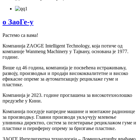
о ЗаоГе-у
Растемо са вама!
Компанија ZAOGE Intelligent Technology, која потиче од
компаније Wanmeng Machinery у Тајвану, основана је 1977.
године.
Више од 46 година, компанија је посвећена истраживању,
развоју, производњи и продаји висококвалитетне и високо
ефикасне опреме за аутоматизацију рециклаже гуме и
пластике.
Компанија је 2023. године проглашена за високотехнолошко
предузеће у Кини.
Компанија поседује напредне машине и монтажне радионице
за производњу. Главни производи укључују млевење
уливника директно, систем за пелетирање рециклажом гуме и
пластике и периферну опрему за бризгање пластике.
ЗАОГЕ Интелигентна технологија – Домишљатошћу враћамо