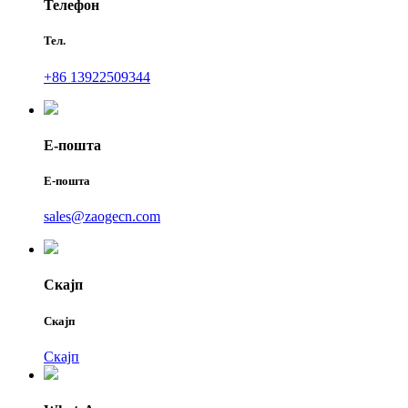
Телефон
Тел.
+86 13922509344
Е-пошта
Е-пошта
sales@zaogecn.com
Скајп
Скајп
Скајп