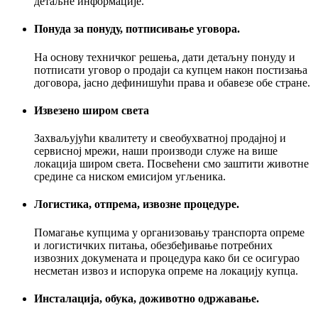
детаљне информације.
Понуда за понуду, потписивање уговора.
На основу техничког решења, дати детаљну понуду и
потписати уговор о продаји са купцем након постизања
договора, јасно дефинишући права и обавезе обе стране.
Извезено широм света
Захваљујући квалитету и свеобухватној продајној и
сервисној мрежи, наши производи служе на више
локација широм света. Посвећени смо заштити животне
средине са ниском емисијом угљеника.
Логистика, отпрема, извозне процедуре.
Помагање купцима у организовању транспорта опреме
и логистичких питања, обезбеђивање потребних
извозних докумената и процедура како би се осигурао
несметан извоз и испорука опреме на локацију купца.
Инсталација, обука, доживотно одржавање.