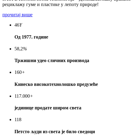
рециклажу гуме и пластике у лепоту природе!
прочитај више
46
Y
Од 1977. године
58,2
%
Тржишни удео сличних производа
160
+
Кинеско високотехнолошко предузеће
117.000
+
јединице продате широм света
118
Петсто људи из света је било сведоци