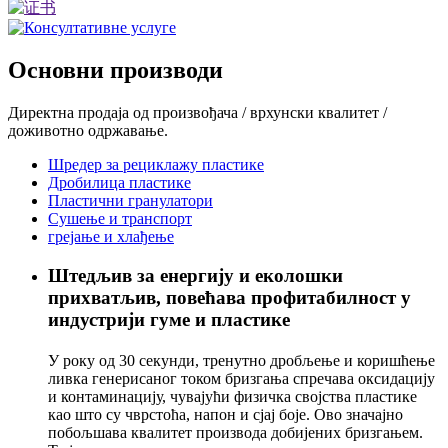
Основни производи
Директна продаја од произвођача / врхунски квалитет /
доживотно одржавање.
Шредер за рециклажу пластике
Дробилица пластике
Пластични гранулатори
Сушење и транспорт
грејање и хлађење
Штедљив за енергију и еколошки
прихватљив, повећава профитабилност у
индустрији гуме и пластике
У року од 30 секунди, тренутно дробљење и коришћење
ливка генерисаног током бризгања спречава оксидацију
и контаминацију, чувајући физичка својства пластике
као што су чврстоћа, напон и сјај боје. Ово значајно
побољшава квалитет производа добијених бризгањем.