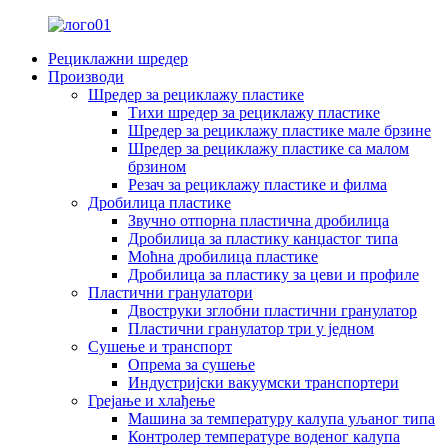
Рециклажни шредер
Производи
Шредер за рециклажу пластике
Тихи шредер за рециклажу пластике
Шредер за рециклажу пластике мале брзине
Шредер за рециклажу пластике са малом
брзином
Резач за рециклажу пластике и филма
Дробилица пластике
Звучно отпорна пластична дробилица
Дробилица за пластику канџастог типа
Моћна дробилица пластике
Дробилица за пластику за цеви и профиле
Пластични гранулатори
Двоструки зглобни пластични гранулатор
Пластични гранулатор три у једном
Сушење и транспорт
Опрема за сушење
Индустријски вакуумски транспортери
Грејање и хлађење
Машина за температуру калупа уљаног типа
Контролер температуре воденог калупа