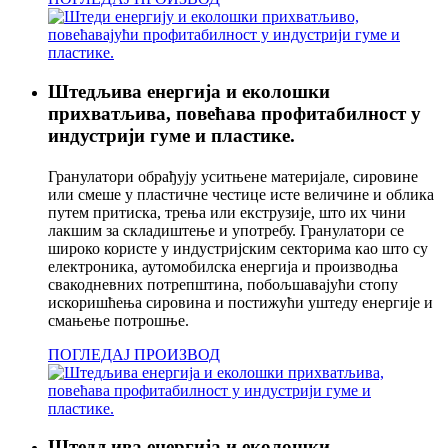
Штедљива енергија и еколошки
прихватљива, повећава профитабилност у
индустрији гуме и пластике.
Гранулатори обрађују уситњене материјале, сировине
или смеше у пластичне честице исте величине и облика
путем притиска, трења или екструзије, што их чини
лакшим за складиштење и употребу. Гранулатори се
широко користе у индустријским секторима као што су
електроника, аутомобилска енергија и производња
свакодневних потрепштина, побољшавајући стопу
искоришћења сировина и постижући уштеду енергије и
смањење потрошње.
ПОГЛЕДАЈ ПРОИЗВОД
Штедљива енергија и еколошки