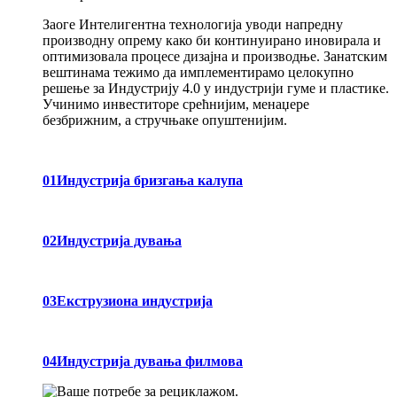
Заоге Интелигентна технологија уводи напредну
производну опрему како би континуирано иновирала и
оптимизовала процесе дизајна и производње. Занатским
вештинама тежимо да имплементирамо целокупно
решење за Индустрију 4.0 у индустрији гуме и пластике.
Учинимо инвеститоре срећнијим, менаџере
безбрижним, а стручњаке опуштенијим.
01
Индустрија бризгања калупа
02
Индустрија дувања
03
Екструзиона индустрија
04
Индустрија дувања филмова