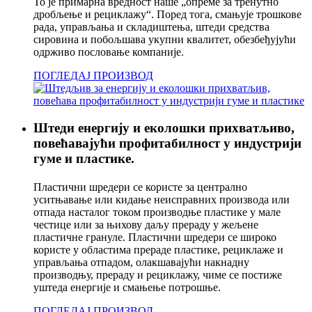
То је примарна вредност наше „опреме за тренутно
дробљење и рециклажу“. Поред тога, смањује трошкове
рада, управљања и складиштења, штеди средства
сировина и побољшава укупни квалитет, обезбеђујући
одрживо пословање компаније.
ПОГЛЕДАЈ ПРОИЗВОД
Штеди енергију и еколошки прихватљиво,
повећавајући профитабилност у индустрији
гуме и пластике.
Пластични шредери се користе за централно
уситњавање или кидање неисправних производа или
отпада насталог током производње пластике у мале
честице или за њихову даљу прераду у жељене
пластичне грануле. Пластични шредери се широко
користе у областима прераде пластике, рециклаже и
управљања отпадом, олакшавајући накнадну
производњу, прераду и рециклажу, чиме се постиже
уштеда енергије и смањење потрошње.
ПОГЛЕДАЈ ПРОИЗВОД