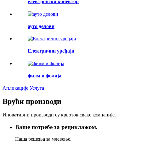
електронски конектор
ауто делови
Електрични уређаји
филм и фолија
Апликације
Услуга
Врући производи
Иновативни производи су крвоток сваке компаније.
Ваше потребе за рециклажом.
Наша решења за млевење.