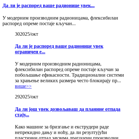
Да ли је распоред ваше радионице увек...
У модерним производним радионицама, флексибилан
распоред опреме постаје кључан...
30
2025/окт
Да ли је распоред ваше радионице увек
ограничен е...
У модерним производним радионицама,
флексибилан распоред опреме постаје кључан за
побољшање ефикасности. Традиционални системи
за храњење великих размера често блокирају пр...
више>>
29
2025/окт
Да ли још увек дозвољаваш да планине отпада
стају...
Како машине за бризгање и екструдери раде
непрекидно дању и ноћу, да ли резултујући
пластични отпад заузима драгоцени производни