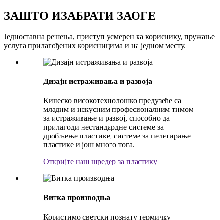
ЗАШТО ИЗАБРАТИ ЗАОГЕ
Једноставна решења, приступ усмерен ка кориснику, пружање
услуга прилагођених корисницима и на једном месту.
Дизајн истраживања и развоја
Кинеско високотехнолошко предузеће са
младим и искусним професионалним тимом
за истраживање и развој, способно да
прилагоди нестандардне системе за
дробљење пластике, системе за пелетирање
пластике и још много тога.
Откријте наш шредер за пластику
Витка производња
Користимо светски познату термичку