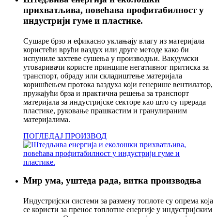
прихватљива, повећава профитабилност у
индустрији гуме и пластике.
Сушаре брзо и ефикасно уклањају влагу из материјала
користећи врући ваздух или друге методе како би
испуниле захтеве сушења у производњи. Вакуумски
утоваривачи користе принципе негативног притиска за
транспорт, обраду или складиштење материјала
коришћењем протока ваздуха који генерише вентилатор,
пружајући брза и практична решења за транспорт
материјала за индустријске секторе као што су прерада
пластике, руковање прашкастим и гранулираним
материјалима.
ПОГЛЕДАЈ ПРОИЗВОД
Мир ума, уштеда рада, витка производња
Индустријски системи за размену топлоте су опрема која
се користи за пренос топлотне енергије у индустријским