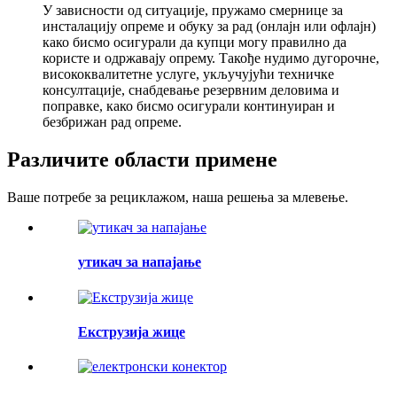
У зависности од ситуације, пружамо смернице за
инсталацију опреме и обуку за рад (онлајн или офлајн)
како бисмо осигурали да купци могу правилно да
користе и одржавају опрему. Такође нудимо дугорочне,
висококвалитетне услуге, укључујући техничке
консултације, снабдевање резервним деловима и
поправке, како бисмо осигурали континуиран и
безбрижан рад опреме.
Различите области примене
Ваше потребе за рециклажом, наша решења за млевење.
утикач за напајање
Екструзија жице